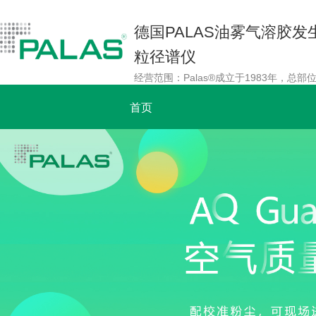
德国PALAS油雾气溶胶
粒径谱仪
首页