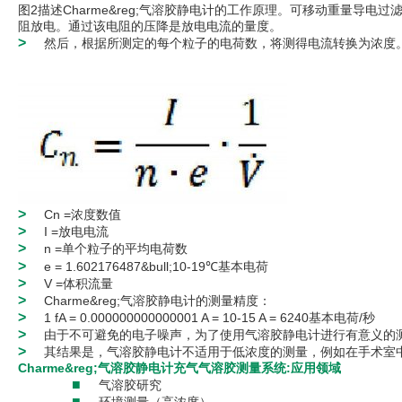
图2描述Charme&reg;气溶胶静电计的工作原理。可移动重量导
阻放电。通过该电阻的压降是放电电流的量度。
>
然后，根据所测定的每个粒子的电荷数，将测得电流转换为浓度
>
Cn =浓度数值
>
I =放电电流
>
n =单个粒子的平均电荷数
>
e = 1.602176487&bull;10-19℃基本电荷
>
V =体积流量
>
Charme&reg;气溶胶静电计的测量精度：
>
1 fA = 0.000000000000001 A = 10-15 A = 6240基本电荷/秒
>
由于不可避免的电子噪声，为了使用气溶胶静电计进行有意义的
>
其结果是，气溶胶静电计不适用于低浓度的测量，例如在手术室
Charme&reg;气溶胶静电计充气气溶胶测量系统:应用领域
■
气溶胶研究
■