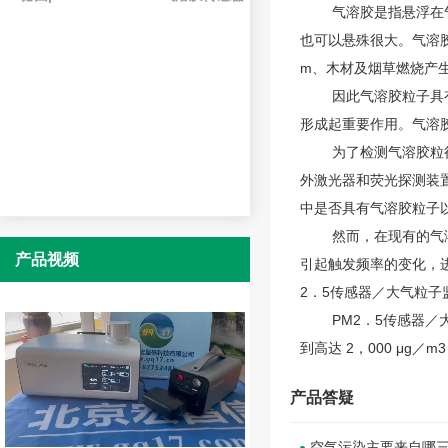
气溶胶是指悬浮在气体
也可以悬殊很大。气溶胶
m、木材及烟草燃烧产生
因此气溶胶粒子具有分
形成起重要作用。气溶
为了检测气溶胶粒径由
外激光器和荧光探测装
中是否具有气溶胶粒子
然而，在现有的气溶胶
产品视频
引起触发频率的变化，进
2．5传感器／大气粒子
PM2．5传感器／大气
到高达 2，000 μ
产品答疑
空气污染主要来自哪