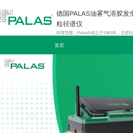
德国PALAS油雾气溶胶
粒径谱仪
首页