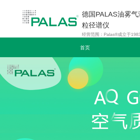
德国PALAS油雾
粒径谱仪
首页