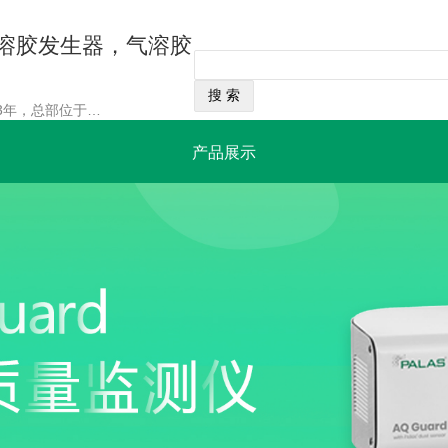
气溶胶发生器，气溶胶
经营范围：Palas®成立于1983年，总部位于德国巴登符腾堡州的卡尔斯鲁厄。Palas GmbH是Brockhaus Technologies AG的子公司，该公司在法兰克福证券交易所（BKHT, ISIN: DE000A2GSU42）上市。帕剌斯仪器（上海）有限公司是香港派勒斯（亚洲）有限公司的全资子公司，作为Palas GmbH的全球分公司之一，已合法获得Palas GmbH授权的Palas（帕剌斯）商标在中国和亚洲的独家使用权。
产品展示